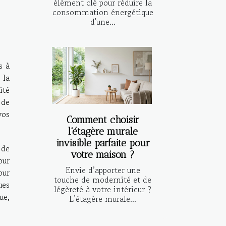
élément clé pour réduire la
consommation énergétique
d'une...
s à
 la
ité
 de
vos
Comment choisir
l'étagère murale
invisible parfaite pour
 de
votre maison ?
our
Envie d’apporter une
our
touche de modernité et de
ues
légèreté à votre intérieur ?
ue,
L’étagère murale...