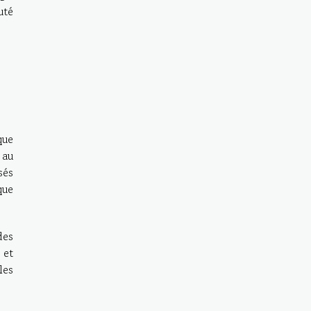
uté
que
 au
sés
que
es
 et
les