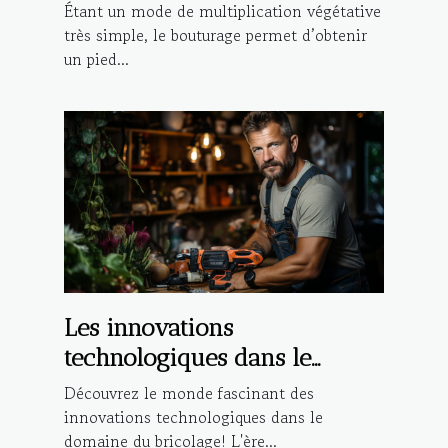
réaliser la bouture d’une
Étant un mode de multiplication végétative
plante ?
très simple, le bouturage permet d’obtenir
un pied...
Les innovations
technologiques dans le
domaine du bricolage
Découvrez le monde fascinant des
innovations technologiques dans le
domaine du bricolage! L'ère...