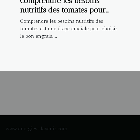
Comprendre les besoins
nutritifs des tomates pour
choisir le bon engrais
Comprendre les besoins nutritifs des
tomates est une étape cruciale pour choisir
le bon engrais....
www.energies-davenir.com