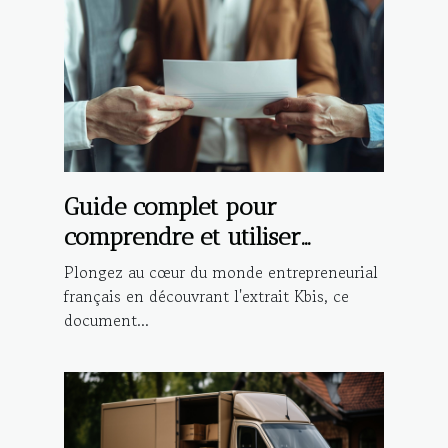
Guide complet pour
comprendre et utiliser
l'extrait Kbis dans les
Plongez au cœur du monde entrepreneurial
démarches administratives et
français en découvrant l'extrait Kbis, ce
document...
commerciales