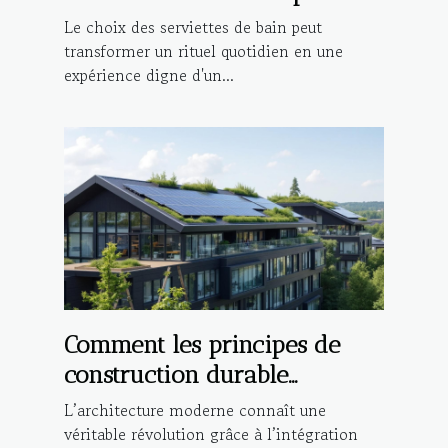
une expérience de bain de
Le choix des serviettes de bain peut
luxe ?
transformer un rituel quotidien en une
expérience digne d'un...
Comment les principes de
construction durable
influencent-ils l'architecture
L’architecture moderne connaît une
moderne ?
véritable révolution grâce à l’intégration