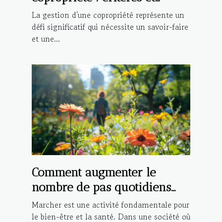
avantages
La gestion d'une copropriété représente un
défi significatif qui nécessite un savoir-faire
et une...
Comment augmenter le
nombre de pas quotidiens
pour une meilleure santé
Marcher est une activité fondamentale pour
le bien-être et la santé. Dans une société où