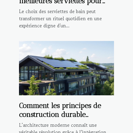
meilleures serviettes pour
une expérience de bain de
Le choix des serviettes de bain peut
luxe ?
transformer un rituel quotidien en une
expérience digne d'un...
Comment les principes de
construction durable
influencent-ils l'architecture
L’architecture moderne connaît une
moderne ?
véritable révolution grâce à l’intégration