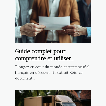
Guide complet pour
comprendre et utiliser
l'extrait Kbis dans les
Plongez au cœur du monde entrepreneurial
démarches administratives et
français en découvrant l'extrait Kbis, ce
document...
commerciales