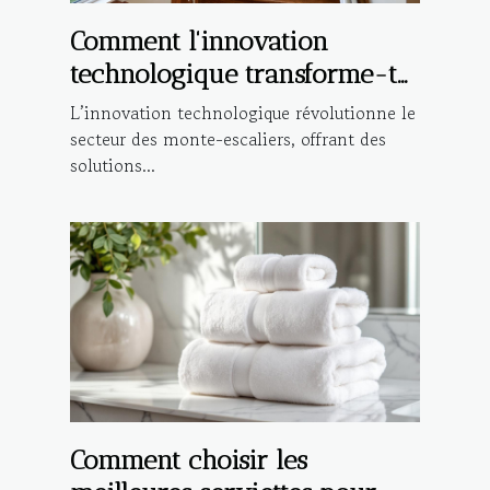
Comment l'innovation
technologique transforme-t-
elle les monte-escaliers ?
L’innovation technologique révolutionne le
secteur des monte-escaliers, offrant des
solutions...
Comment choisir les