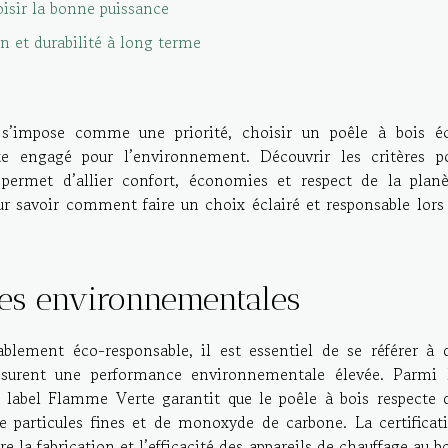
isir la bonne puissance
n et durabilité à long terme
e s’impose comme une priorité, choisir un poêle à bois é
te engagé pour l’environnement. Découvrir les critères p
permet d’allier confort, économies et respect de la planè
ur savoir comment faire un choix éclairé et responsable lors
es environnementales
ablement éco-responsable, il est essentiel de se référer à 
 assurent une performance environnementale élevée. Parmi 
e label Flamme Verte garantit que le poêle à bois respecte 
e particules fines et de monoxyde de carbone. La certificat
 la fabrication et l’efficacité des appareils de chauffage au bo