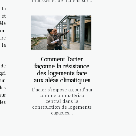
mousses et de lichens sur...
 la
 et
êle
ion
ure
 la
Comment l’acier
 de
façonne la résistance
qui
des logements face
’un
aux aléas climatiques
des
L’acier s’impose aujourd’hui
sur
comme un matériau
central dans la
des
construction de logements
capables...