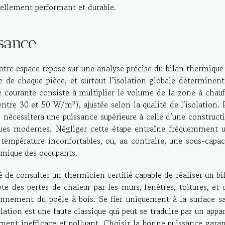
réellement performant et durable.
sance
votre espace repose sur une analyse précise du bilan thermique
 de chaque pièce, et surtout l’isolation globale déterminent
urante consiste à multiplier le volume de la zone à chauf
ntre 30 et 50 W/m³), ajustée selon la qualité de l’isolation. 
nécessitera une puissance supérieure à celle d’une construct
ques modernes. Négliger cette étape entraîne fréquemment 
empérature inconfortables, ou, au contraire, une sous-capac
rmique des occupants.
 de consulter un thermicien certifié capable de réaliser un bi
te des pertes de chaleur par les murs, fenêtres, toitures, et 
ionnement du poêle à bois. Se fier uniquement à la surface s
lation est une faute classique qui peut se traduire par un appar
nt inefficace et polluant. Choisir la bonne puissance garan