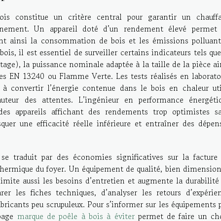
bois constitue un critère central pour garantir un chauff
onnement. Un appareil doté d’un rendement élevé permet
nt ainsi la consommation de bois et les émissions polluant
is, il est essentiel de surveiller certains indicateurs tels que
e), la puissance nominale adaptée à la taille de la pièce ai
s EN 13240 ou Flamme Verte. Les tests réalisés en laborato
il à convertir l’énergie contenue dans le bois en chaleur uti
uteur des attentes. L’ingénieur en performance énergéti
s appareils affichant des rendements trop optimistes s
asquer une efficacité réelle inférieure et entraîner des dépen
e traduit par des économies significatives sur la facture
 thermique du foyer. Un équipement de qualité, bien dimensio
imite aussi les besoins d’entretien et augmente la durabilité
arer les fiches techniques, d’analyser les retours d’expérie
 fabricants peu scrupuleux. Pour s’informer sur les équipements 
 page
marque de poêle à bois à éviter
permet de faire un ch