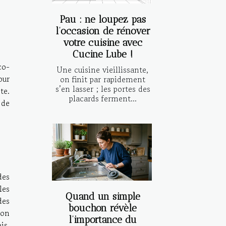
Pau : ne loupez pas
l’occasion de rénover
votre cuisine avec
Cucine Lube !
co-
Une cuisine vieillissante,
our
on finit par rapidement
s’en lasser ; les portes des
te.
placards ferment...
 de
des
les
Quand un simple
des
bouchon révèle
ion
l’importance du
is,