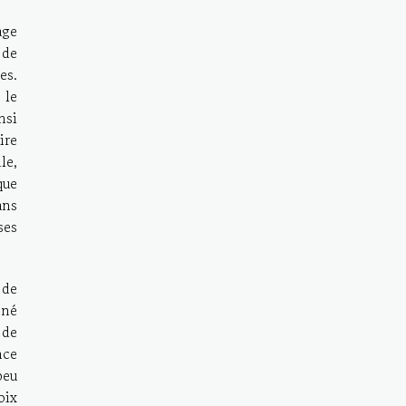
age
 de
es.
 le
nsi
ire
le,
que
ans
ses
 de
nné
 de
nce
peu
oix