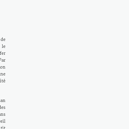
 de
 le
fer
Par
ion
une
ité
lan
des
ans
eil
tit