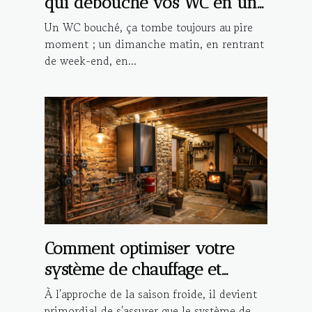
qui débouche vos WC en un
rien de temps à Strasbourg !
Un WC bouché, ça tombe toujours au pire
moment ; un dimanche matin, en rentrant
de week-end, en...
Comment optimiser votre
système de chauffage et
plomberie pour l'hiver ?
À l'approche de la saison froide, il devient
primordial de s'assurer que le système de