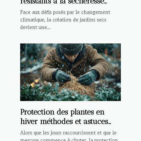
résistants à la sécheresse
pour économiser l'eau
Face aux défis posés par le changement
climatique, la création de jardins secs
devient une...
Protection des plantes en
hiver méthodes et astuces
pour un jardin en bonne
Alors que les jours raccourcissent et que le
santé
mercure commence à chuter, la protection