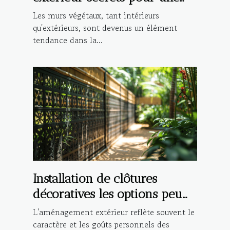
installation réussie
Les murs végétaux, tant intérieurs
qu'extérieurs, sont devenus un élément
tendance dans la...
Installation de clôtures
décoratives les options peu
connues pour sécuriser et
L'aménagement extérieur reflète souvent le
embellir votre extérieur
caractère et les goûts personnels des