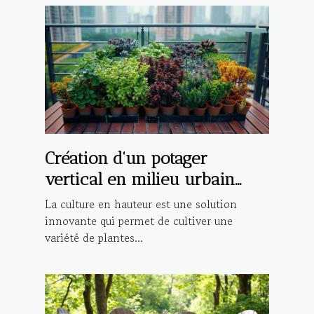
Création d'un potager
vertical en milieu urbain
sélection de plantations et
La culture en hauteur est une solution
conseils d'agencement pour
innovante qui permet de cultiver une
variété de plantes...
petits espaces