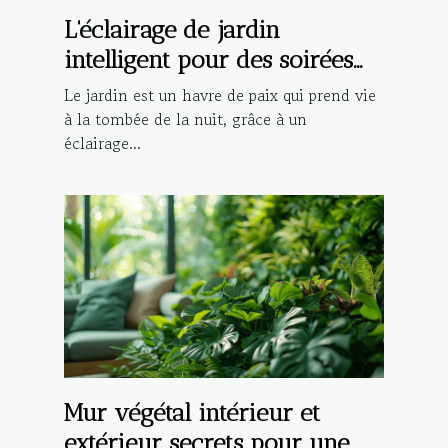
L'éclairage de jardin
intelligent pour des soirées
en extérieur magiques guide
Le jardin est un havre de paix qui prend vie
d'installation et d'utilisation
à la tombée de la nuit, grâce à un
éclairage...
Mur végétal intérieur et
extérieur secrets pour une