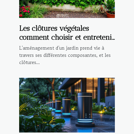
Les clôtures végétales
comment choisir et entretenir
une barrière naturelle pour
L'aménagement d'un jardin prend vie à
votre jardin
travers ses différentes composantes, et les
clôtures...