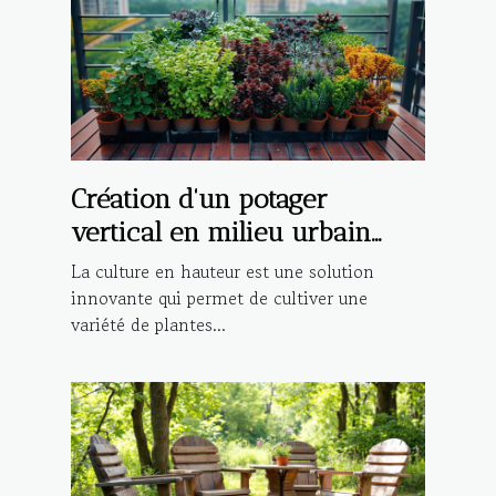
Création d'un potager
vertical en milieu urbain
sélection de plantations et
La culture en hauteur est une solution
conseils d'agencement pour
innovante qui permet de cultiver une
variété de plantes...
petits espaces