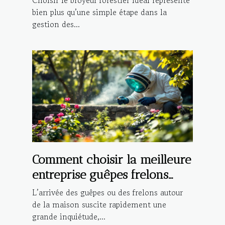
Choisir le broyeur forestier idéal représente
bien plus qu’une simple étape dans la
gestion des...
Comment choisir la meilleure
entreprise guêpes frelons
pour votre maison ?
L’arrivée des guêpes ou des frelons autour
de la maison suscite rapidement une
grande inquiétude,...