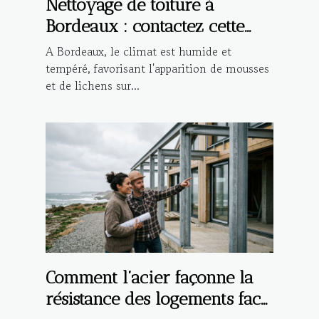
Nettoyage de toiture à
Bordeaux : contactez cette
entreprise spécialisée !
A Bordeaux, le climat est humide et
tempéré, favorisant l'apparition de mousses
et de lichens sur...
Comment l’acier façonne la
résistance des logements face