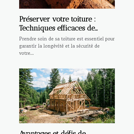
Préserver votre toiture :
Techniques efficaces de
nettoyage et
Prendre soin de sa toiture est essentiel pour
d'imperméabilisation
garantir la longévité et la sécurité de
votre...
Avantages et défis de