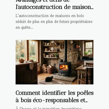
l'autoconstruction de maisons
en bois
L’autoconstruction de maisons en bois
séduit de plus en plus de futurs propriétaires
en quête...
Comment identifier les poêles
à bois éco-responsables et
durables ?
À l’heure où la transition énergétique