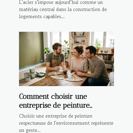
aux aléas climatiques
L’acier s’impose aujourd’hui comme un
matériau central dans la construction de
logements capables...
Comment choisir une
entreprise de peinture
respectueuse de
Choisir une entreprise de peinture
l'environnement ?
respectueuse de l'environnement représente
un geste...