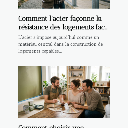
Comment l’acier façonne la
résistance des logements face
aux aléas climatiques
L’acier s’impose aujourd’hui comme un
matériau central dans la construction de
logements capables...
Comment choisir une