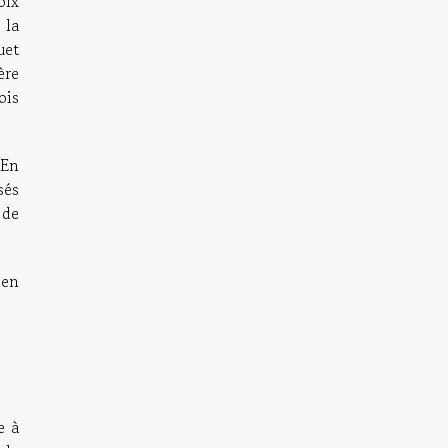
oix
 la
uet
ère
ois
 En
sés
 de
 en
e à