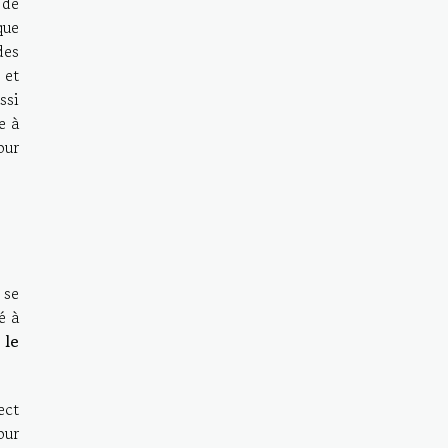
 de
que
des
 et
ssi
e à
our
se
é à
 le
ect
our