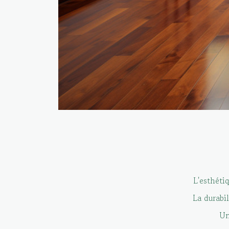
L'esthéti
La durabil
Un