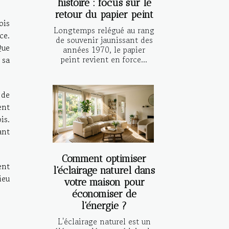
histoire : focus sur le
retour du papier peint
ois
Longtemps relégué au rang
ce.
de souvenir jaunissant des
Que
années 1970, le papier
peint revient en force...
 sa
 de
ent
is.
ant
Comment optimiser
ent
l'éclairage naturel dans
ieu
votre maison pour
économiser de
l'énergie ?
L'éclairage naturel est un