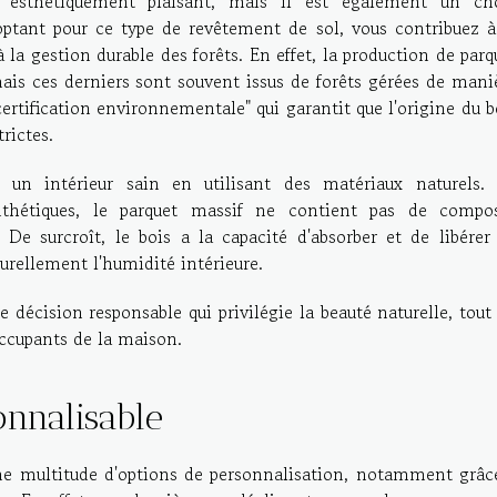
 esthétiquement plaisant, mais il est également un ch
optant pour ce type de revêtement de sol, vous contribuez à
à la gestion durable des forêts. En effet, la production de parq
 mais ces derniers sont souvent issus de forêts gérées de mani
certification environnementale" qui garantit que l'origine du b
rictes.
 un intérieur sain en utilisant des matériaux naturels.
thétiques, le parquet massif ne contient pas de compo
 De surcroît, le bois a la capacité d'absorber et de libérer
turellement l'humidité intérieure.
e décision responsable qui privilégie la beauté naturelle, tout
occupants de la maison.
onnalisable
 une multitude d'options de personnalisation, notamment grâc