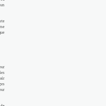
 un
ste
mme
que
our
ies
air
ges
our
 de