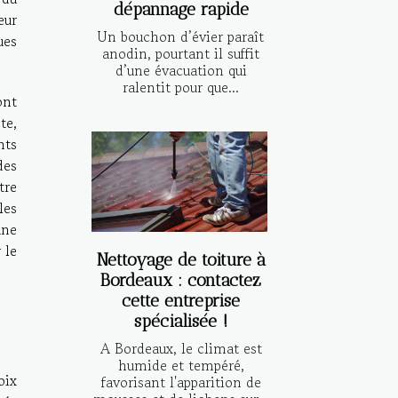
dépannage rapide
eur
Un bouchon d’évier paraît
ues
anodin, pourtant il suffit
d’une évacuation qui
ralentit pour que...
ont
te,
nts
des
tre
les
une
 le
Nettoyage de toiture à
Bordeaux : contactez
cette entreprise
spécialisée !
A Bordeaux, le climat est
humide et tempéré,
oix
favorisant l'apparition de