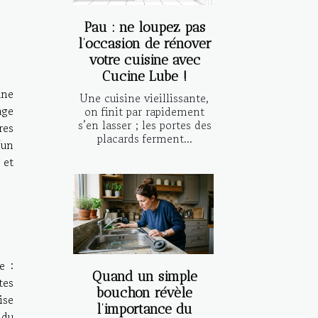
Pau : ne loupez pas
l’occasion de rénover
votre cuisine avec
Cucine Lube !
une
Une cuisine vieillissante,
age
on finit par rapidement
s’en lasser ; les portes des
res
placards ferment...
'un
 et
e :
Quand un simple
tes
bouchon révèle
ise
l’importance du
 du