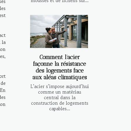
mousses et de lichens sur...
sés
les
est
act
 la
ion
es,
Comment l’acier
façonne la résistance
des logements face
ort
aux aléas climatiques
 de
L’acier s’impose aujourd’hui
 En
comme un matériau
des
central dans la
construction de logements
ion
capables...