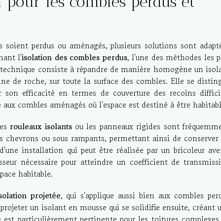
n pour les combles perdus et
ls soient perdus ou aménagés, plusieurs solutions sont adapt
nant l'
isolation des combles perdus
, l'une des méthodes les p
e technique consiste à répandre de manière homogène un isol
aine de roche, sur toute la surface des combles. Elle se distin
 son efficacité en termes de couverture des recoins diffici
e aux combles aménagés où l'espace est destiné à être habitabl
les
rouleaux isolants
ou les panneaux rigides sont fréquemm
les chevrons ou sous rampants, permettant ainsi de conserver
d'une installation qui peut être réalisée par un bricoleur aver
isseur nécessaire pour atteindre un coefficient de transmiss
space habitable.
solation projetée
, qui s'applique aussi bien aux combles per
rojeter un isolant en mousse qui se solidifie ensuite, créant 
est particulièrement pertinente pour les toitures complexes