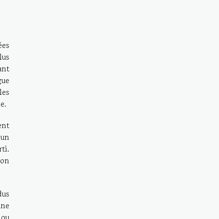
ées
lus
ant
gue
les
e.
ent
 un
ti.
ion
dus
une
 ou