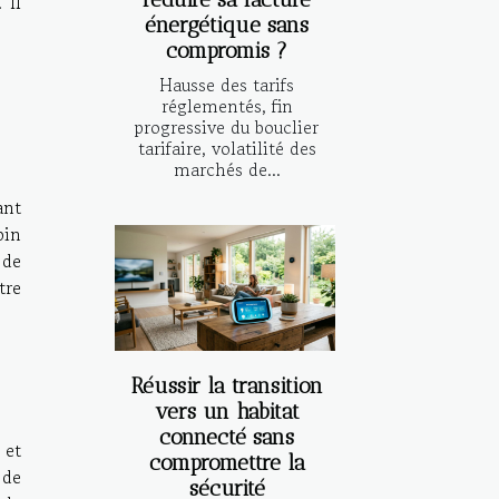
 Il
énergétique sans
compromis ?
Hausse des tarifs
réglementés, fin
progressive du bouclier
tarifaire, volatilité des
marchés de...
ant
pin
 de
tre
Réussir la transition
vers un habitat
connecté sans
 et
compromettre la
 de
sécurité