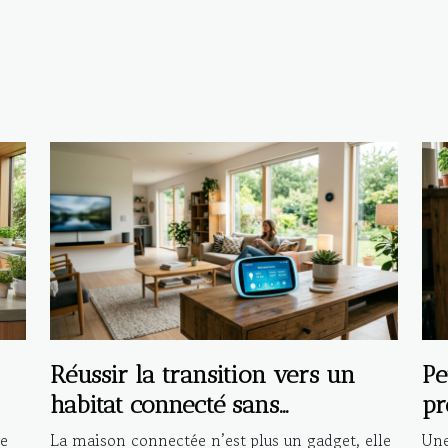
Réussir la transition vers un
Pe
habitat connecté sans
pr
compromettre la sécurité
in
ve
La maison connectée n’est plus un gadget, elle
Une