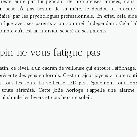
 reste aimé par lui pendant de nombreuses années, dans
un bébé n'a pas besoin de sa mère, le doudou lui procure
diaire" par les psychologues professionnels. En effet, cela aide
iotique avec ses parents à un sommeil indépendant. Cela l'a
ompte qu'il est un individu séparé de ses parents.
apin ne vous fatigue pas
in, ce réveil a un cadran de veilleuse qui entoure l'affichage.
présente des yeux endormis. C'est un ajout joyeux à toute rout
 tous les soirs. La veilleuse LED peut également fonction
ute sérénité. Cette jolie horloge s'appelle une alarme
ui simule les levers et couchers de soleil.