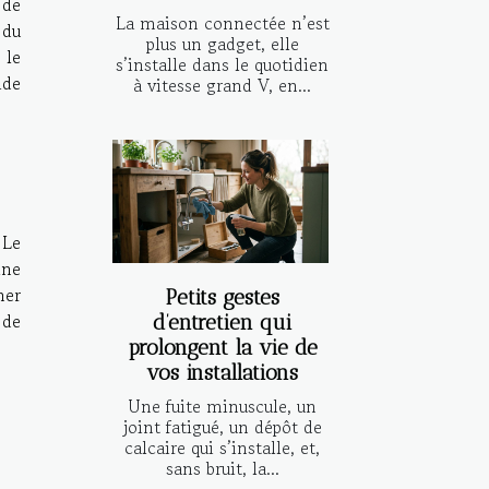
 de
La maison connectée n’est
 du
plus un gadget, elle
 le
s’installe dans le quotidien
ide
à vitesse grand V, en...
 Le
ine
ner
Petits gestes
 de
d’entretien qui
prolongent la vie de
vos installations
Une fuite minuscule, un
joint fatigué, un dépôt de
calcaire qui s’installe, et,
sans bruit, la...