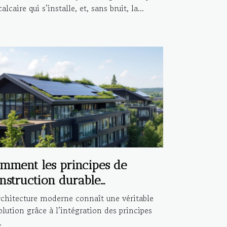
alcaire qui s’installe, et, sans bruit, la...
mment les principes de
nstruction durable
fluencent-ils l'architecture
rchitecture moderne connaît une véritable
derne ?
olution grâce à l’intégration des principes
.