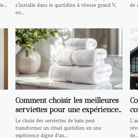
e...
s’installe dans le quotidien à vitesse grand V,
de c
en...
Comment choisir les meilleures
Co
serviettes pour une expérience
co
de bain de luxe ?
in
Le choix des serviettes de bain peut
L’a
mo
transformer un rituel quotidien en une
rév
expérience digne d'un...
de..