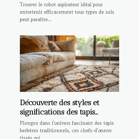
type de sol ?
Trouver le robot aspirateur idéal pour
entretenir efficacement tous types de sols
peut paraître...
Découverte des styles et
significations des tapis
berbères traditionnels
Plongez dans l'univers fascinant des tapis
berbères traditionnels, ces chefs-d'œuvre
tissés qui...