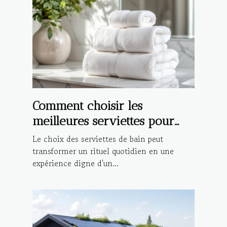
Comment choisir les
meilleures serviettes pour
une expérience de bain de
Le choix des serviettes de bain peut
luxe ?
transformer un rituel quotidien en une
expérience digne d'un...