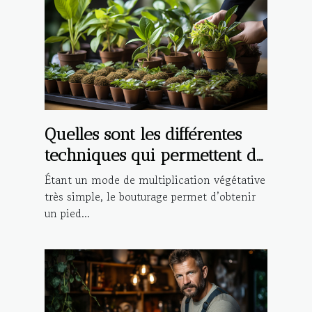
Quelles sont les différentes
techniques qui permettent de
réaliser la bouture d’une
Étant un mode de multiplication végétative
plante ?
très simple, le bouturage permet d’obtenir
un pied...