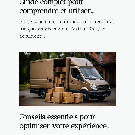
Guide complet pour
comprendre et utiliser
l'extrait Kbis dans les
Plongez au cœur du monde entrepreneurial
démarches administratives et
français en découvrant l'extrait Kbis, ce
document...
commerciales
Conseils essentiels pour
optimiser votre expérience
de déménagement local