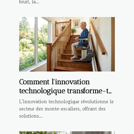
bruit, la...
Comment l'innovation
technologique transforme-t-
elle les monte-escaliers ?
L’innovation technologique révolutionne le
secteur des monte-escaliers, offrant des
solutions...