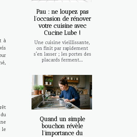
Pau : ne loupez pas
l’occasion de rénover
votre cuisine avec
Cucine Lube !
t à
Une cuisine vieillissante,
vis
on finit par rapidement
s’en lasser ; les portes des
our
placards ferment...
mé,
rêt
 du
Quand un simple
une
bouchon révèle
 le
l’importance du