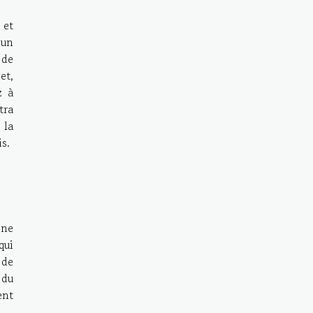
 et
 un
 de
et,
z à
tra
 la
s.
Une
qui
 de
 du
ent