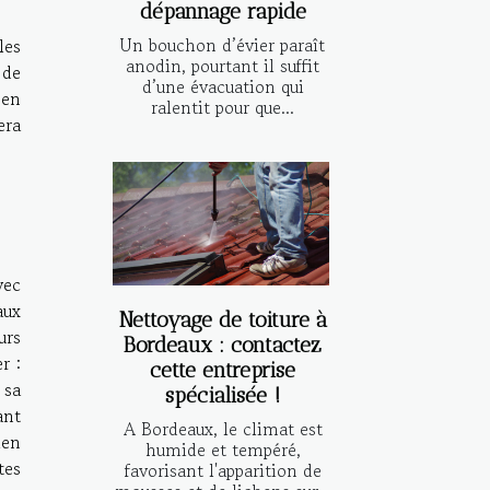
dépannage rapide
Un bouchon d’évier paraît
les
anodin, pourtant il suffit
 de
d’une évacuation qui
 en
ralentit pour que...
era
vec
aux
Nettoyage de toiture à
urs
Bordeaux : contactez
r :
cette entreprise
 sa
spécialisée !
ant
A Bordeaux, le climat est
ien
humide et tempéré,
tes
favorisant l'apparition de