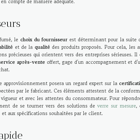
es en compte de manière adéquate.
seurs
 fumé, le
choix du fournisseur
est déterminant pour la suite 
abilité
et de la
qualité
des produits proposés. Pour cela, les a
s précieuses qui orientent vers des entreprises sérieuses. Il 
service après-vente
offert, gage d'un accompagnement et d'
chat.
e approvisionnement posera un regard expert sur la
certificat
ectées par le fabricant. Ces éléments attestent de la conform
 vigueur et avec les attentes du consommateur. Pour répondr
tinent de se tourner vers des solutions de
verre sur mesure
, 
t aux spécifications souhaitées par le client.
apide