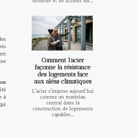
mousses et de lichens sur...
des
vis
est
Comment l’acier
une
façonne la résistance
des logements face
aux aléas climatiques
ion
ité
L’acier s’impose aujourd’hui
comme un matériau
e à
central dans la
qui
construction de logements
capables...