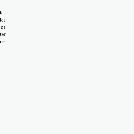
des
les
ons
ter
rre