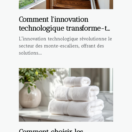
Comment l'innovation
technologique transforme-t-
elle les monte-escaliers ?
L’innovation technologique révolutionne le
secteur des monte-escaliers, offrant des
solutions...
Comment choisir les