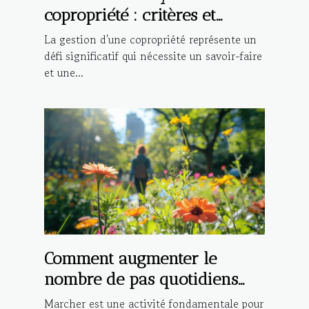
copropriété : critères et
avantages
La gestion d'une copropriété représente un
défi significatif qui nécessite un savoir-faire
et une...
Comment augmenter le
nombre de pas quotidiens
pour une meilleure santé
Marcher est une activité fondamentale pour