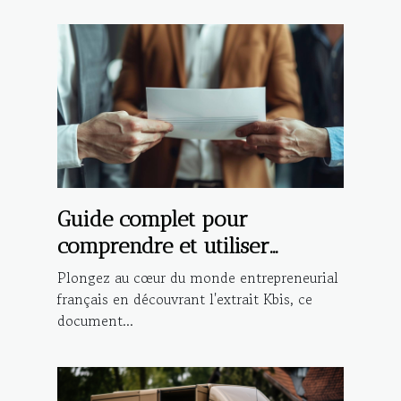
Guide complet pour
comprendre et utiliser
l'extrait Kbis dans les
Plongez au cœur du monde entrepreneurial
démarches administratives et
français en découvrant l'extrait Kbis, ce
document...
commerciales