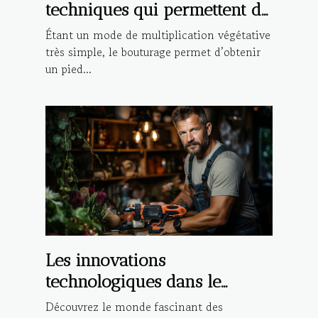
techniques qui permettent de
réaliser la bouture d’une
Étant un mode de multiplication végétative
plante ?
très simple, le bouturage permet d’obtenir
un pied...
Les innovations
technologiques dans le
domaine du bricolage
Découvrez le monde fascinant des