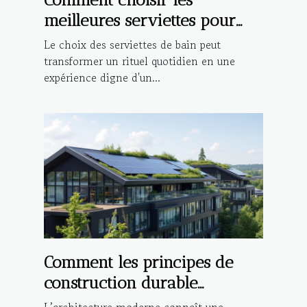
meilleures serviettes pour
une expérience de bain de
Le choix des serviettes de bain peut
luxe ?
transformer un rituel quotidien en une
expérience digne d'un...
Comment les principes de
construction durable
influencent-ils l'architecture