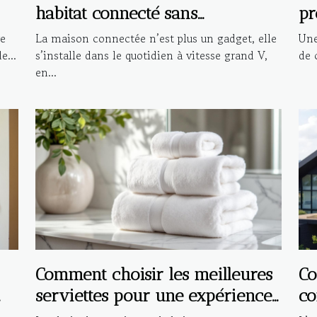
habitat connecté sans
pr
compromettre la sécurité
in
ve
La maison connectée n’est plus un gadget, elle
Une
e...
s’installe dans le quotidien à vitesse grand V,
de c
en...
Comment choisir les meilleures
Co
serviettes pour une expérience
co
de bain de luxe ?
in