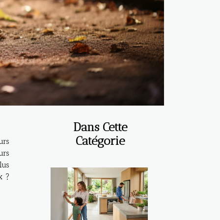
Dans Cette
Catégorie
urs
urs
lus
x ?