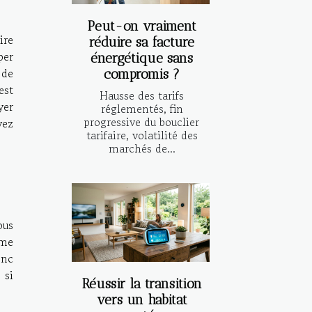
Peut-on vraiment
ire
réduire sa facture
per
énergétique sans
 de
compromis ?
est
Hausse des tarifs
yer
réglementés, fin
progressive du bouclier
vez
tarifaire, volatilité des
marchés de...
ous
ême
onc
 si
Réussir la transition
vers un habitat