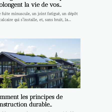
olongent la vie de vos
stallations
 fuite minuscule, un joint fatigué, un dépôt
alcaire qui s’installe, et, sans bruit, la...
mment les principes de
nstruction durable
fluencent-ils l'architecture