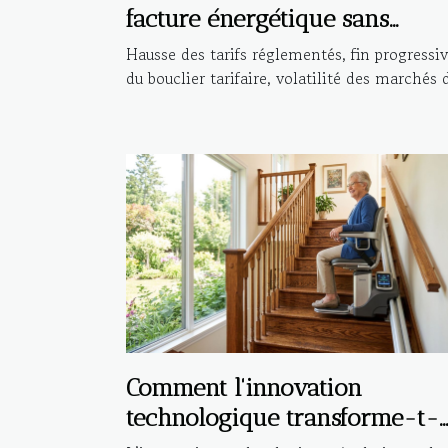
facture énergétique sans
compromis ?
Hausse des tarifs réglementés, fin progressi
du bouclier tarifaire, volatilité des marchés d
Comment l'innovation
technologique transforme-t-
elle les monte-escaliers ?