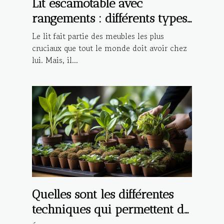
Lit escamotable avec
rangements : différents types,
avantages et critères de choix
Le lit fait partie des meubles les plus
cruciaux que tout le monde doit avoir chez
lui. Mais, il...
Quelles sont les différentes
techniques qui permettent de