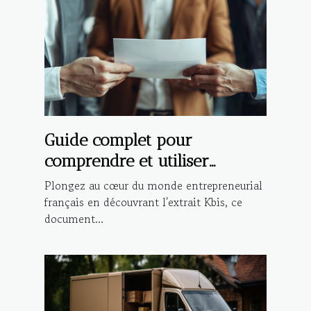
Guide complet pour
comprendre et utiliser
l'extrait Kbis dans les
Plongez au cœur du monde entrepreneurial
démarches administratives et
français en découvrant l'extrait Kbis, ce
document...
commerciales