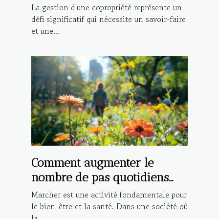
avantages
La gestion d'une copropriété représente un
défi significatif qui nécessite un savoir-faire
et une...
Comment augmenter le
nombre de pas quotidiens
pour une meilleure santé
Marcher est une activité fondamentale pour
le bien-être et la santé. Dans une société où
la...