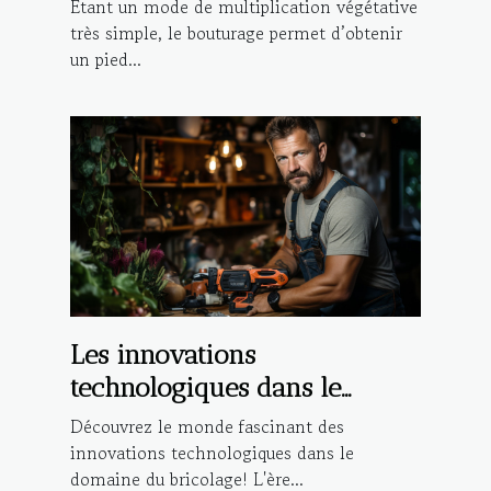
réaliser la bouture d’une
Étant un mode de multiplication végétative
plante ?
très simple, le bouturage permet d’obtenir
un pied...
Les innovations
technologiques dans le
domaine du bricolage
Découvrez le monde fascinant des
innovations technologiques dans le
domaine du bricolage! L'ère...