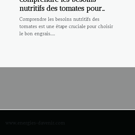
nutritifs des tomates pour
choisir le bon engrais
Comprendre les besoins nutritifs des
tomates est une étape cruciale pour choisir
le bon engrais....
www.energies-davenir.com