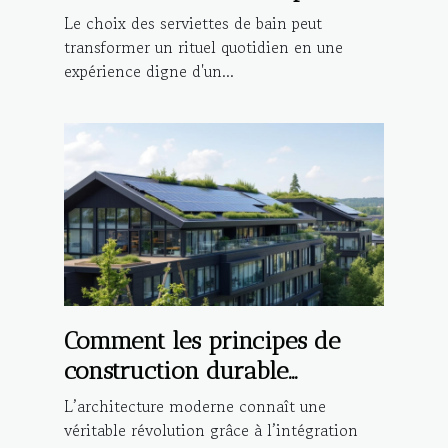
une expérience de bain de
Le choix des serviettes de bain peut
luxe ?
transformer un rituel quotidien en une
expérience digne d'un...
Comment les principes de
construction durable
influencent-ils l'architecture
L’architecture moderne connaît une
moderne ?
véritable révolution grâce à l’intégration