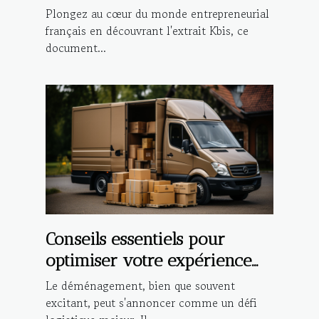
l'extrait Kbis dans les
Plongez au cœur du monde entrepreneurial
démarches administratives et
français en découvrant l'extrait Kbis, ce
document...
commerciales
Conseils essentiels pour
optimiser votre expérience
de déménagement local
Le déménagement, bien que souvent
excitant, peut s'annoncer comme un défi