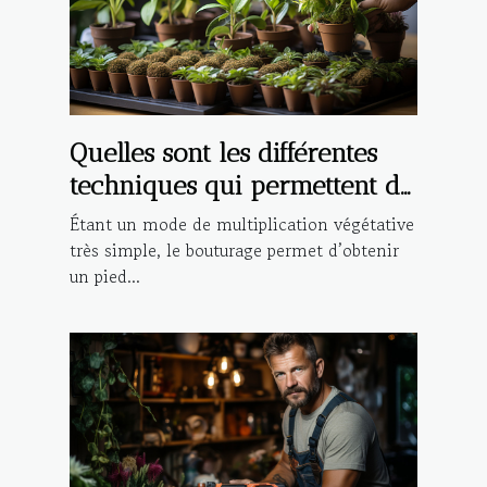
Quelles sont les différentes
techniques qui permettent de
réaliser la bouture d’une
Étant un mode de multiplication végétative
plante ?
très simple, le bouturage permet d’obtenir
un pied...