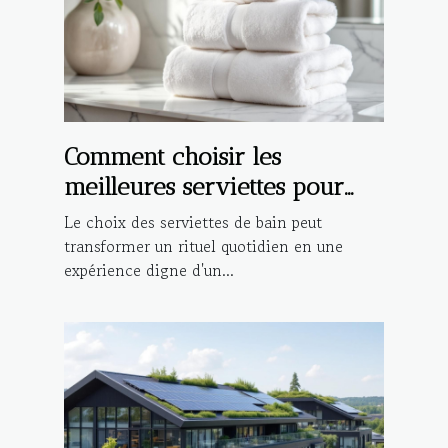
Comment choisir les
meilleures serviettes pour
une expérience de bain de
Le choix des serviettes de bain peut
luxe ?
transformer un rituel quotidien en une
expérience digne d'un...