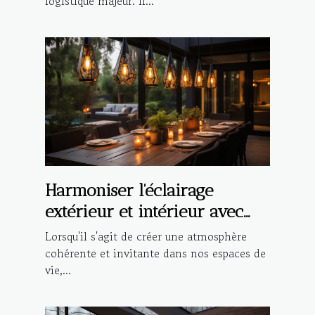
logistique majeur. Il...
Harmoniser l'éclairage
extérieur et intérieur avec
des suspensions design
Lorsqu'il s'agit de créer une atmosphère
cohérente et invitante dans nos espaces de
vie,...