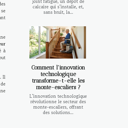
joint fatigué, un dépôt de
des
calcaire qui s’installe, et,
 se
sans bruit, la...
ant
une
eur
é à
out
Comment l'innovation
technologique
 Il
transforme-t-elle les
 de
monte-escaliers ?
une
L’innovation technologique
révolutionne le secteur des
monte-escaliers, offrant
des solutions...