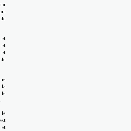
our
urs
 de
 et
 et
 et
 de
Une
 la
 le
.
 le
est
 et