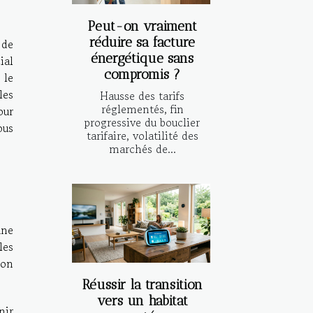
Peut-on vraiment
réduire sa facture
 de
énergétique sans
ial
compromis ?
 le
les
Hausse des tarifs
réglementés, fin
our
progressive du bouclier
ous
tarifaire, volatilité des
marchés de...
une
les
ion
Réussir la transition
vers un habitat
nir