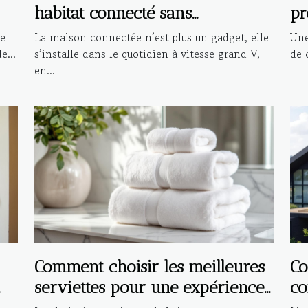
habitat connecté sans
pr
compromettre la sécurité
in
ve
La maison connectée n’est plus un gadget, elle
Une
e...
s’installe dans le quotidien à vitesse grand V,
de c
en...
Comment choisir les meilleures
Co
serviettes pour une expérience
co
de bain de luxe ?
in