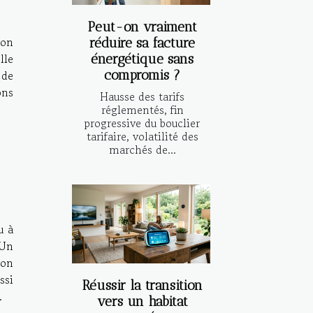
Peut-on vraiment
son
réduire sa facture
lle
énergétique sans
compromis ?
t de
ons
Hausse des tarifs
réglementés, fin
progressive du bouclier
tarifaire, volatilité des
marchés de...
u à
 Un
non
ssi
Réussir la transition
.
vers un habitat