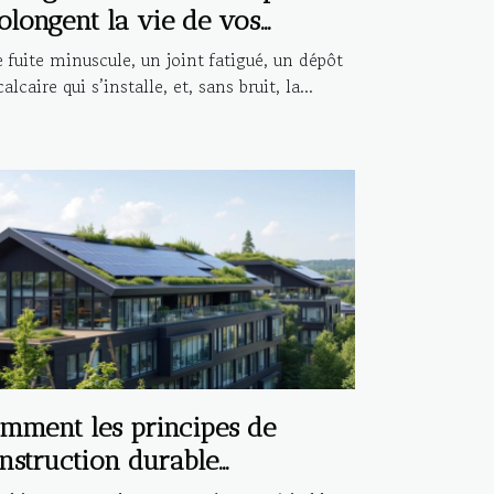
olongent la vie de vos
stallations
 fuite minuscule, un joint fatigué, un dépôt
alcaire qui s’installe, et, sans bruit, la...
mment les principes de
nstruction durable
fluencent-ils l'architecture