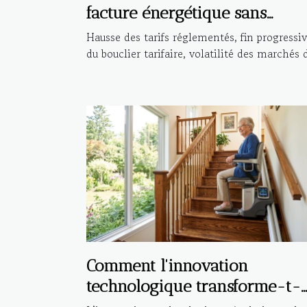
facture énergétique sans
compromis ?
Hausse des tarifs réglementés, fin progressi
du bouclier tarifaire, volatilité des marchés d
Comment l'innovation
technologique transforme-t-
elle les monte-escaliers ?