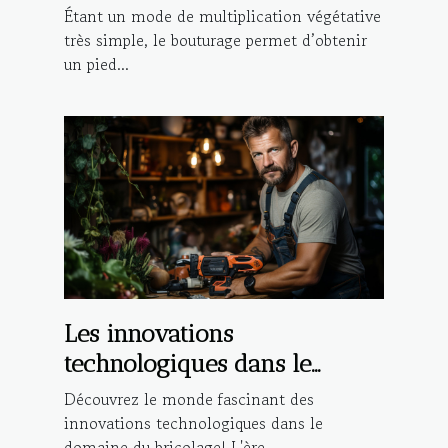
réaliser la bouture d’une
Étant un mode de multiplication végétative
plante ?
très simple, le bouturage permet d’obtenir
un pied...
Les innovations
technologiques dans le
domaine du bricolage
Découvrez le monde fascinant des
innovations technologiques dans le
domaine du bricolage! L'ère...