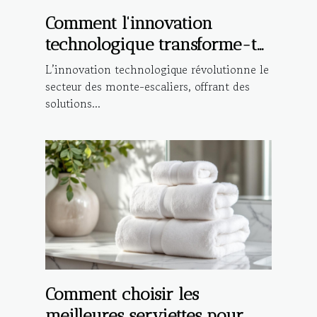
Comment l'innovation
technologique transforme-t-
elle les monte-escaliers ?
L’innovation technologique révolutionne le
secteur des monte-escaliers, offrant des
solutions...
Comment choisir les
meilleures serviettes pour