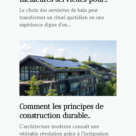
une expérience de bain de
Le choix des serviettes de bain peut
luxe ?
transformer un rituel quotidien en une
expérience digne d'un...
Comment les principes de
construction durable
influencent-ils l'architecture
L’architecture moderne connaît une
moderne ?
véritable révolution grâce à l’intégration