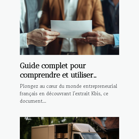
Guide complet pour
comprendre et utiliser
l'extrait Kbis dans les
Plongez au cœur du monde entrepreneurial
démarches administratives et
français en découvrant l'extrait Kbis, ce
document...
commerciales