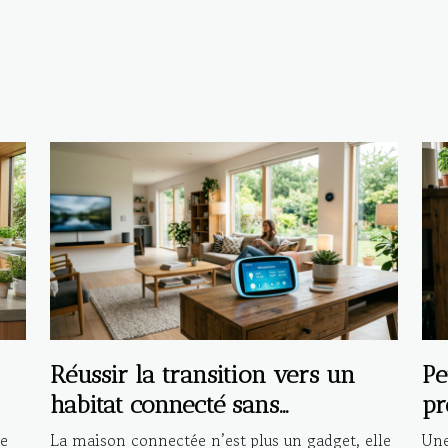
Réussir la transition vers un
Pe
habitat connecté sans
pr
compromettre la sécurité
in
ve
La maison connectée n’est plus un gadget, elle
Une