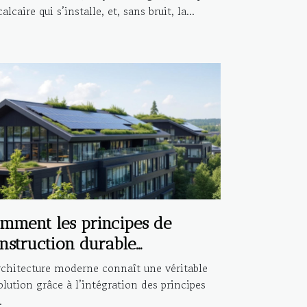
alcaire qui s’installe, et, sans bruit, la...
mment les principes de
nstruction durable
fluencent-ils l'architecture
rchitecture moderne connaît une véritable
derne ?
olution grâce à l’intégration des principes
.