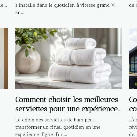
e...
s’installe dans le quotidien à vitesse grand V,
de c
en...
Comment choisir les meilleures
Co
serviettes pour une expérience
co
de bain de luxe ?
in
Le choix des serviettes de bain peut
L’a
mo
transformer un rituel quotidien en une
rév
expérience digne d'un...
de..